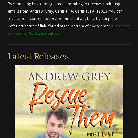
Use.
By submitting this form, you are consenting to receive marketing
Please
emails from: Andrew Grey, Carlisle PA, Carlisle, PA, 17013. You can
leave
revoke your consent to receive emails at any time by using the
this field
SafeUnsubscribe® link, found at the bottom of every email.
Emails are
blank.
serviced by Constant Contact
Latest Releases