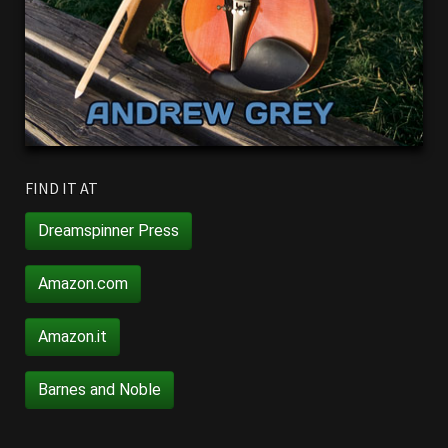
FIND IT AT
Dreamspinner Press
Amazon.com
Amazon.it
Barnes and Noble