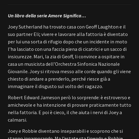
Un libro della serie Amore Significa…
Joey Sutherland ha trovato casa con Geoff Laughton e il
suo partner Eli; vivere e lavorare alla fattoria è diventato
per lui una sorta di rifugio dopo che un incidente in moto
l’ha lasciato con una faccia piena di cicatrici e un sacco di
insicurezze. Mari, la zia di Geoff, li convince a ospitare in
casa un musicista dell’Orchestra Sinfonica Nazionale
Giovanile. Joey si ritrova messo alle corde quando gli viene
chiesto di andare a prenderlo, perché riesce già a
immaginare il disgusto sul volto del ragazzo.
Robert Edward Jameson però lo sorprende: è estroverso e
amichevole e ha intenzione di provare praticamente tutto
nella fattoria. E poi è cieco, il che aiuta i nervi di Joey a
calmarsi.
Joey e Robbie diventano inseparabili e scoprono che si
stanno innamorando. Ma l’estate sta finendo e Robbie