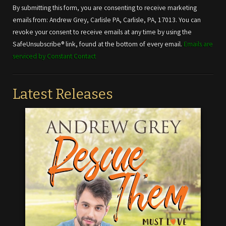
Use.
By submitting this form, you are consenting to receive marketing
Please
emails from: Andrew Grey, Carlisle PA, Carlisle, PA, 17013. You can
leave
revoke your consent to receive emails at any time by using the
this field
SafeUnsubscribe® link, found at the bottom of every email.
Emails are
blank.
serviced by Constant Contact
Latest Releases