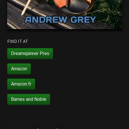
FIND IT AT
Dreamspinner Pres
Amazon
Amazon.fr
Barnes and Noble