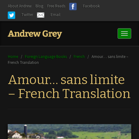
About Andrew
Blog
Free Reads
Facebook
Twitter
Email
Toggl
naviga
Home
/
Foreign Language Books
/
French
/
Amour… sans limite –
French Translation
Amour… sans limite
– French Translation