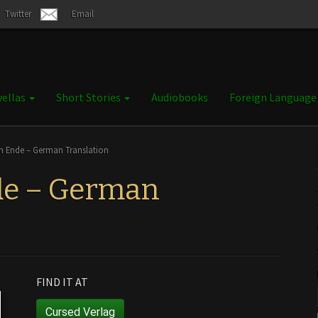
Twitter
Email
ellas
Short Stories
Audiobooks
Foreign Languag
in Ende – German Translation
nde – German
FIND IT AT
Cursed Verlag