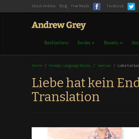
About Andrew
Blog
Free Reads
Facebook
Bestsellers
Series
Novels
Nov
Home
/
Foreign Language Books
/
German
/
Liebe hat ke
Liebe hat kein E
Translation