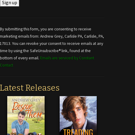
Constant
Contact
Use.
By submitting this form, you are consenting to receive
Please
marketing emails from: Andrew Grey, Carlisle PA, Carlisle, PA,
leave
17013. You can revoke your consent to receive emails at any
this field
time by using the SafeUnsubscribe® link, found at the
blank.
bottom of every email.
Emails are serviced by Constant
Contact
Latest Releases