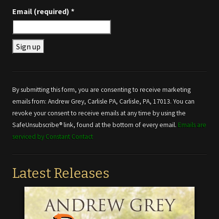
Email (required)
*
Constant
Contact
Use.
By submitting this form, you are consenting to receive marketing
Please
emails from: Andrew Grey, Carlisle PA, Carlisle, PA, 17013. You can
leave
revoke your consent to receive emails at any time by using the
this field
SafeUnsubscribe® link, found at the bottom of every email.
Emails are
blank.
serviced by Constant Contact
Latest Releases