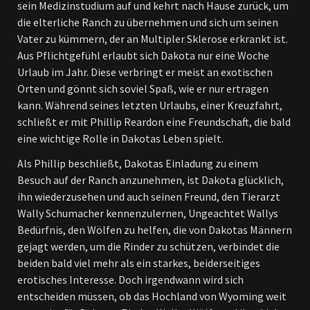
sein Medizinstudium auf und kehrt nach Hause zurück, um
die elterliche Ranch zu übernehmen und sich um seinen
Vater zu kümmern, der an Multipler Sklerose erkrankt ist.
Aus Pflichtgefühl erlaubt sich Dakota nur eine Woche
Urlaub im Jahr. Diese verbringt er meist an exotischen
Orten und gönnt sich soviel Spaß, wie er nur ertragen
kann. Während seines letzten Urlaubs, einer Kreuzfahrt,
schließt er mit Phillip Reardon eine Freundschaft, die bald
eine wichtige Rolle in Dakotas Leben spielt.
Als Phillip beschließt, Dakotas Einladung zu einem
Besuch auf der Ranch anzunehmen, ist Dakota glücklich,
ihn wiederzusehen und auch seinen Freund, den Tierarzt
Wally Schumacher kennenzulernen, Ungeachtet Wallys
Bedürfnis, den Wölfen zu helfen, die von Dakotas Männern
gejagt werden, um die Rinder zu schützen, verbindet die
beiden bald viel mehr als ein starkes, beiderseitiges
erotisches Interesse. Doch irgendwann wird sich
entscheiden müssen, ob das Hochland von Wyoming weit