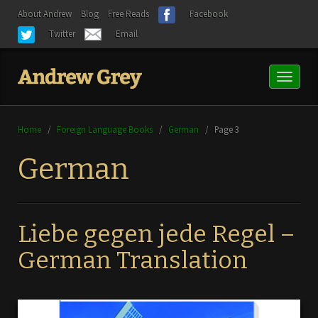
About Andrew
Blog
Free Reads
Facebook
Twitter
Email
Toggl
naviga
Home
/
Foreign Language Books
/
German
/
Page 3
German
Liebe gegen jede Regel –
German Translation