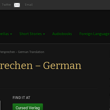
Twitter
Email
ellas
Short Stories
Audiobooks
Foreign Languag
n Versprechen – German Translation
sprechen – German
FIND IT AT
Cursed Verlag