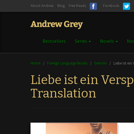
About Andrew
Blog
Free Reads
Facebook
Bestsellers
Series
Novels
Nov
Home
/
Foreign Language Books
/
German
/
Liebe ist ei
Liebe ist ein Ver
Translation