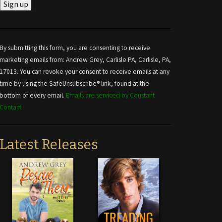
Constant
Contact
Use.
By submitting this form, you are consenting to receive
Please
marketing emails from: Andrew Grey, Carlisle PA, Carlisle, PA,
leave
17013. You can revoke your consent to receive emails at any
this field
time by using the SafeUnsubscribe® link, found at the
blank.
bottom of every email.
Emails are serviced by Constant
Contact
Latest Releases