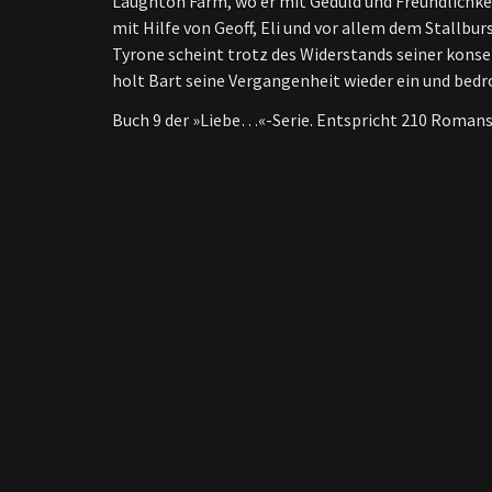
Laughton Farm, wo er mit Geduld und Freundlichke
mit Hilfe von Geoff, Eli und vor allem dem Stallbu
Tyrone scheint trotz des Widerstands seiner konse
holt Bart seine Vergangenheit wieder ein und bedr
Buch 9 der »Liebe…«-Serie. Entspricht 210 Romanse